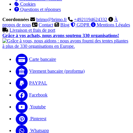
Cookies
Questions et réponses
Coordonnées
brimo@brimo.fr
+4921194624332
À
propos de nous
Contact
Blog
GDPR
Mentions Légales
Livraison et frais de port
Grâce à vos achats, nous avons soutenu 330 organisations!
Carte bancaire
Virement bancaire (proforma)
PAYPAL
Facebook
Youtube
Pinterest
Whatsapp