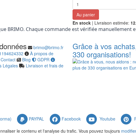
Au panier
En stock
| Livraison estimée:
12
ue BRIMO. Chaque commande est vérifiée manuellement en
données
Grâce à vos achats
brimo@brimo.fr
330 organisations!
1194624332
À propos de
Contact
Blog
GDPR
s Légales
Livraison et frais de
forma)
PAYPAL
Facebook
Youtube
P
naliser le contenu et l'analyse du trafic. Vous pouvez toujours
modifie