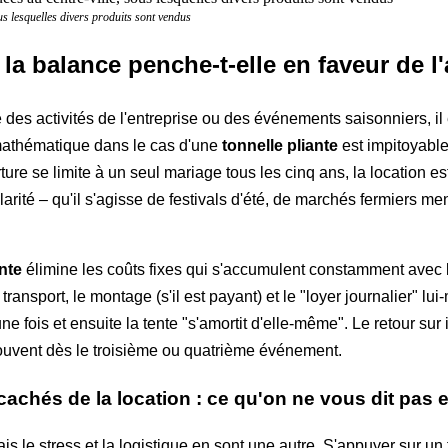
ous lesquelles divers produits sont vendus
la balance penche-t-elle en faveur de l'
e des activités de l'entreprise ou des événements saisonniers, il 
mathématique dans le cas d'une
tonnelle pliante
est impitoyabl
rture se limite à un seul mariage tous les cinq ans, la location e
rité – qu'il s'agisse de festivals d'été, de marchés fermiers m
ante
élimine les coûts fixes qui s'accumulent constamment avec 
transport, le montage (s'il est payant) et le "loyer journalier" l
 fois et ensuite la tente "s'amortit d'elle-même". Le retour su
 souvent dès le troisième ou quatrième événement.
achés de la location : ce qu'on ne vous dit pas
s le stress et la logistique en sont une autre. S'appuyer sur u