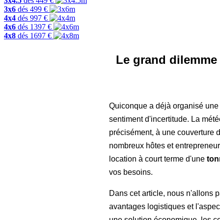
3x4.5
dés
449
€
3x6
dés
499
€
4x4
dés
997
€
4x6
dés
1397
€
4x8
dés
1697
€
Le grand dilemme 
Quiconque a déjà organisé une f
sentiment d'incertitude. La météo
précisément, à une couverture d
nombreux hôtes et entrepreneurs 
location à court terme d'une
ton
vos besoins.
Dans cet article, nous n'allons
avantages logistiques et l'aspec
une solution économique, les co